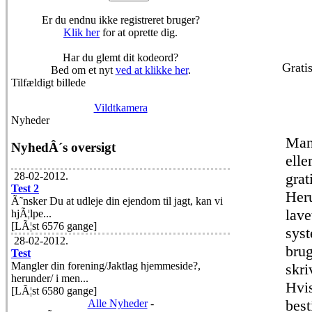
Er du endnu ikke registreret bruger?
Klik her
for at oprette dig.
Har du glemt dit kodeord?
Gratis
Bed om et nyt
ved at klikke her
.
Tilfældigt billede
Vildtkamera
Nyheder
Mang
NyhedÂ´s oversigt
elle
grat
28-02-2012.
Test 2
Heru
Ã˜nsker Du at udleje din ejendom til jagt, kan vi
lave
hjÃ¦lpe...
[LÃ¦st 6576 gange]
sys
28-02-2012.
brug
Test
Mangler din forening/Jaktlag hjemmeside?,
skri
herunder/ i men...
Hvis
[LÃ¦st 6580 gange]
best
Alle Nyheder
-