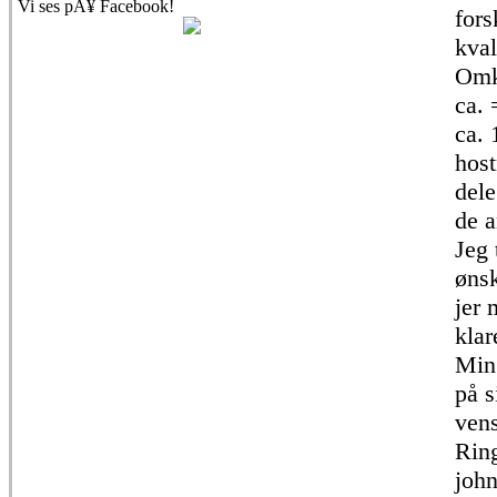
Vi ses pÃ¥ Facebook!
fors
kval
Omko
ca. 
ca. 
host
del
de 
Jeg 
ønsk
jer 
klar
Min 
på s
vens
Ring
john