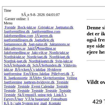
Time
SÃ¸n 9-8- 2026 :04:01:07
Gæster online: 1
Menu
Denne si
Forside
Bock-jakt.se
Grisjakt.se
Jagtnatur.dk
Jagtformidling.dk
Jagtformidling.com
det er i
Jaktformedling.com
JÃ¦geren.dk
også fre
jagtformidlingen.dk
Jagtudleje.dk
Jagtannonce.dk
Jagt-natur.dk
Jaktannons.se
nye side
Jakt-uthyres.se
JaktfÃ¶rmedling.se
ejere he
Jaktformedling.se
Jakt-vilt.se
Nordicjakt.se
Nordiskjakt.se
Nordicjagt.dk
Nordikjagt.dk
Nordisk-jagt.dk
Nordiskjagter.dk
Svin-jakt.se
SchÃ¦ferhunde.dk
SchÃ¦ferhunden.dk
Vildsvin-
jakt.se
BÃ¤ckenÂ´s jaktlag
Hvidovre
jagtforening
EmÃ¥ens Jaktlag
Pillefyret.dk
T.
B. Jagtkonsortie
HÃ¥rby Skytteforening
Velling
Vildt o
Jagtforening
jagttegn-hvidovre.dk
Testside
Testside
Testside
Event Calendar
Testside
Testside
Testside
Testside
Testside
Testside
Testside
SkÃ¦rmoplÃ¸sning tjek
LinkÂ´s
FarvevÃ¦lger
VÃ¦lg baggrund
Fotoalbum
KÃ¸b / salg System test
mail
Kontakt